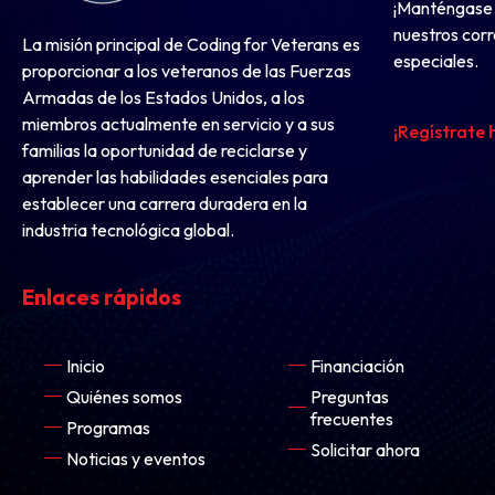
¡
Manténgase
nuestros
cor
La misión principal de Coding for Veterans es
especiales
.
proporcionar a los veteranos de las Fuerzas
Armadas de los Estados Unidos, a los
miembros actualmente en servicio y a sus
¡Regístrate
familias la oportunidad de reciclarse y
aprender las habilidades esenciales para
establecer una carrera duradera en la
industria tecnológica global.
Enlaces
rápidos
Inicio
Financiación
Quiénes somos
Preguntas
frecuentes
Programas
Solicitar ahora
Noticias y eventos