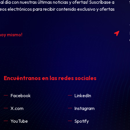
al
día
con
nuestras
últimas
noticias
y
ofertas
!
Suscríbase
a
reos
electrónicos
para
recibir
contenido
exclusivo
y
ofertas
 hoy mismo!
Encuéntranos
en
las
redes
sociales
Facebook
LinkedIn
X.com
Instagram
YouTube
Spotify